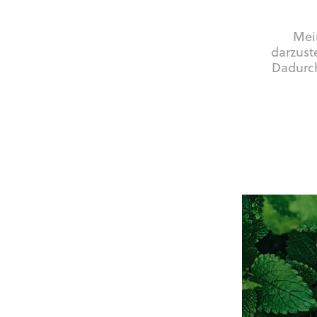
Mei
darzust
Dadurch