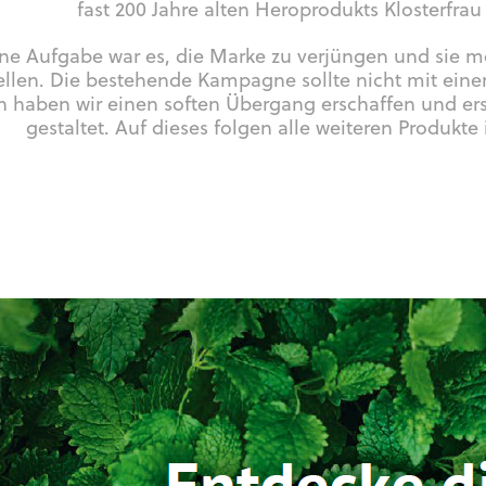
fast 200 Jahre alten Heroprodukts Klosterfrau
ne Aufgabe war es, die Marke zu verjüngen und sie 
ellen. Die bestehende Kampagne sollte nicht mit ein
 haben wir einen soften Übergang erschaffen und er
gestaltet. Auf dieses folgen alle weiteren Produkt