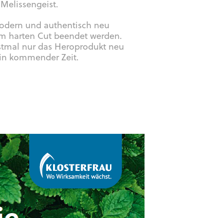
 Melissengeist.
modern und authentisch neu
em harten Cut beendet werden.
stmal nur das Heroprodukt neu
e in kommender Zeit.