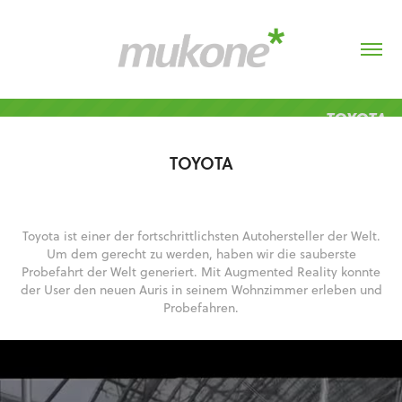
TOYOTA
TOYOTA
Toyota ist einer der fortschrittlichsten Autohersteller der Welt.
Um dem gerecht zu werden, haben wir die sauberste
Probefahrt der Welt generiert. Mit Augmented Reality konnte
der User den neuen Auris in seinem Wohnzimmer erleben und
Probefahren.